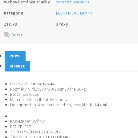
Webová stránka značky
zahradnilampy.cz
Kategorie
ELEKTRICKÉ LAMPY
Záruka
3 roky
Dotaz
POPIS
DISKUZE
Elektrická Lampa: typ 44
Rozměry: v./š./h. 74/30/30cm, Váha 36kg
Barva: pískovec
Materiál: křemičité písky + pojiva
Dostupnost: pokud není skladem, obvykle do 14 dnů.
PARAMETRY SVĚTLA
PATICE:
E27
ZDROJ SVĚTLA:
E27-ESL-2U
ŽÁROVKA SOUČÁSTÍ BALENÍ:
Ne