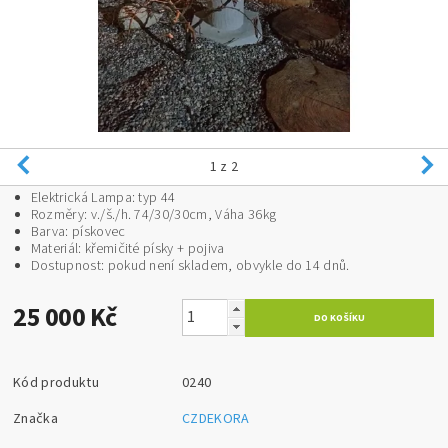
1
z 2
Elektrická Lampa: typ 44
Rozměry: v./š./h. 74/30/30cm, Váha 36kg
Barva: pískovec
Materiál: křemičité písky + pojiva
Dostupnost: pokud není skladem, obvykle do 14 dnů.
25 000 Kč
Kód produktu
0240
Značka
CZDEKORA