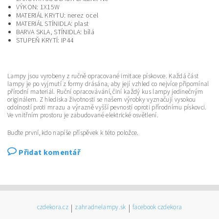
VÝKON:
1X15W
MATERIÁL KRYTU:
nerez ocel
MATERIÁL STÍNIDLA:
plast
BARVA SKLA, STÍNIDLA:
bílá
STUPEŇ KRYTÍ:
IP44
Lampy jsou vyrobeny z ručně opracované imitace pískovce. Každá část
lampy je po vyjmutí z formy drásána, aby její vzhled co nejvíce připomínal
přírodní materiál. Ruční opracovávání, činí každý kus lampy jedinečným
originálem. Z hlediska životnosti se našem výrobky vyznačují vysokou
odolností proti mrazu a výrazně vyšší pevností oproti přírodnímu pískovci.
Ve vnitřním prostoru je zabudované elektrické osvětlení.
Buďte první, kdo napíše příspěvek k této položce.
Přidat komentář
czdekora.cz
|
zahradnelampy.sk
|
facebook czdekora