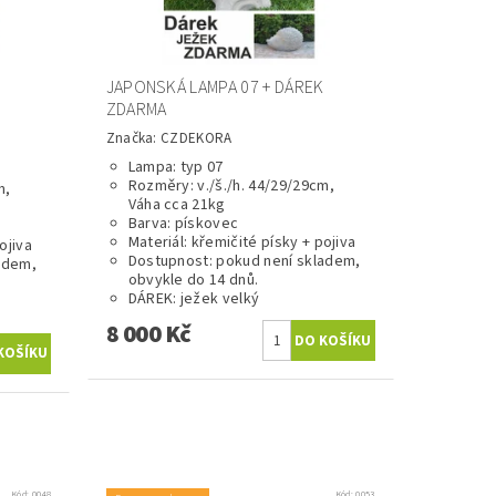
JAPONSKÁ LAMPA 07 + DÁREK
ZDARMA
Značka:
CZDEKORA
Lampa: typ 07
Rozměry: v./š./h. 44/29/29cm,
m,
Váha cca 21kg
Barva: pískovec
Materiál: křemičité písky + pojiva
ojiva
Dostupnost: pokud není skladem,
adem,
obvykle do 14 dnů.
DÁREK: ježek velký
8 000 Kč
Kód:
0048
Kód:
0053