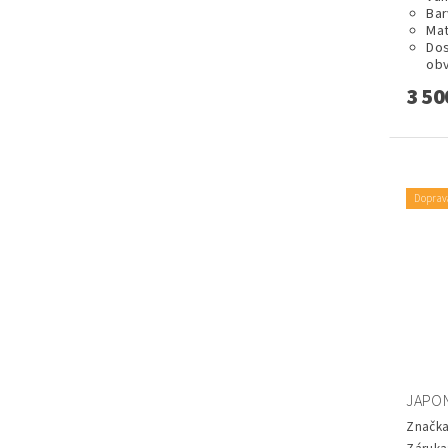
Bar
Mat
Dos
obv
3 50
Doprav
JAPON
Značk