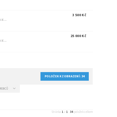
3 500 Kč
a:...
25 000 Kč
a:...
POLOŽEK K ZOBRAZENÍ:
34
VÝROBCŮ
1
1
34
Stránka
z
-
položek celkem