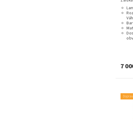
Záruka:
Lam
Roz
Váh
Bar
Mat
Dos
obv
7 00
Doprav