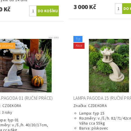
ykle do 14 dnů
3 000 Kč
0 Kč
Kód:
0001
Tip
a zdarma
Akce
 PAGODA 01 (RUČNÍ PRÁCE)
LAMPA PAGODA 15 (RUČNÍ PR
a:
CZDEKORA
Značka:
CZDEKORA
 3 roky
Lampa: typ 15
Rozměry: v./š./h. 82/71/42c
pa: typ 01
Váha cca 55kg
měry: v./š./h. 40/20/17cm,
Barva: pískovec
a cca 6kg