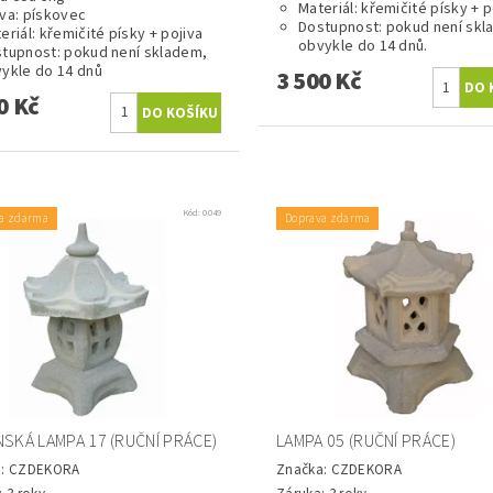
Materiál: křemičité písky + p
va: pískovec
Dostupnost: pokud není skl
eriál: křemičité písky + pojiva
obvykle do 14 dnů.
tupnost: pokud není skladem,
ykle do 14 dnů
3 500 Kč
0 Kč
Kód:
0049
a zdarma
Doprava zdarma
SKÁ LAMPA 17 (RUČNÍ PRÁCE)
LAMPA 05 (RUČNÍ PRÁCE)
a:
CZDEKORA
Značka:
CZDEKORA