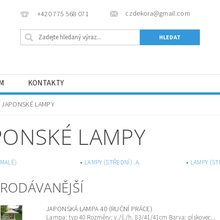
czdekora@gmail.com
+420 775 568 071
ÁM
KONTAKTY
JAPONSKÉ LAMPY
PONSKÉ LAMPY
(MALÉ)
LAMPY (STŘEDNÍ) .A.
LAMPY (STŘ
PRODÁVANĚJŠÍ
JAPONSKÁ LAMPA 40 (RUČNÍ PRÁCE)
Lampa: typ 40 Rozměry: v./š./h. 83/41/41cm Barva: pískovec...