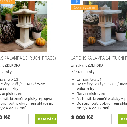
a zdarma
Tip
Doprava zdarma
SKÁ LAMPA 13 (RUČNÍ PRÁCE)
JAPONSKÁ LAMPA 14 (RUČNÍ 
a:
CZDEKORA
Značka:
CZDEKORA
 2 roky
Záruka: 3 roky
pa: typ 13
Lampa: typ 14
měry: v./š./h. 54/25/25cm,
Rozměry: v./š./h. 52/30/30c
a cca 15kg
Váha 20kg
va: pískovec
Barva: pískovec
eriál: křemičité písky + pojiva
Materiál: křemičité písky + p
tupnost: pokud není skladem,
Dostupnost: pokud není skl
ykle do 14 dnů.
obvykle do 14 dnů
0 Kč
8 000 Kč