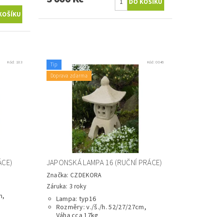
Kód:
183
Kód:
0046
Tip
Doprava zdarma
ÁCE)
JAPONSKÁ LAMPA 16 (RUČNÍ PRÁCE)
Značka:
CZDEKORA
Záruka: 3 roky
m,
Lampa: typ16
Rozměry: v./š./h. 52/27/27cm,
Váha cca 17kg