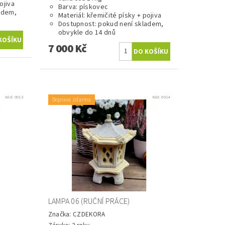
ojiva
Barva: pískovec
adem,
Materiál: křemičité písky + pojiva
Dostupnost: pokud není skladem,
obvykle do 14 dnů
7 000 Kč
Kód:
0013
Kód:
0014
Doprava zdarma
LAMPA 06 (RUČNÍ PRÁCE)
Značka:
CZDEKORA