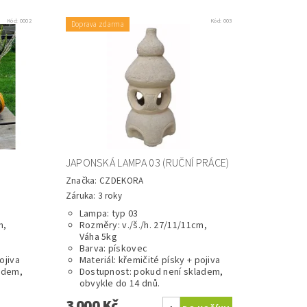
Kód:
0002
Kód:
003
Doprava zdarma
JAPONSKÁ LAMPA 03 (RUČNÍ PRÁCE)
Značka:
CZDEKORA
Záruka: 3 roky
Lampa: typ 03
m,
Rozměry: v./š./h. 27/11/11cm,
Váha 5kg
Barva: pískovec
ojiva
Materiál: křemičité písky + pojiva
adem,
Dostupnost: pokud není skladem,
obvykle do 14 dnů.
3 000 Kč