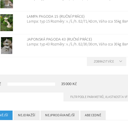
LAMPA PAGODA 15 (RUČNÍ PRÁCE)
Lampa: typ 15 Rozměry: v./š./h. 82/71/42cm, Váha cca 55kg Barv
JAPONSKÁ PAGODA 43 (RUČNÍ PRÁCE)
Lampa: typ 43 Rozměry: v./š./h. 82/30/30cm, Váha cca 30kg Barv
ZOBRAZIT VÍCE
č
35000
Kč
FILTR PODLE PARAMETRŮ, VLASTNOSTÍ A 
NĚJŠÍ
NEJDRAŽŠÍ
NEJPRODÁVANĚJŠÍ
ABECEDNĚ