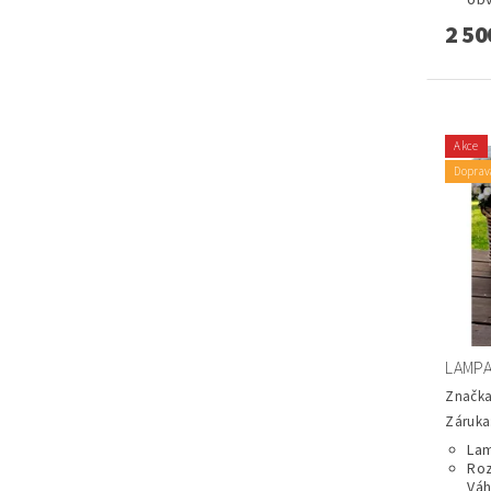
obv
2 50
Akce
Doprav
LAMPA
Značk
Záruka:
Lam
Roz
Váh