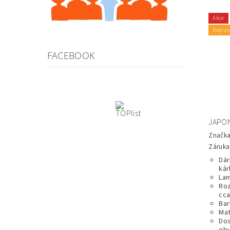
Akce
Doprav
FACEBOOK
JAPON
Značk
Záruka:
Dár
kár
Lam
Roz
cca
Bar
Mat
Dos