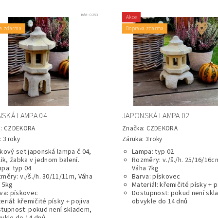
Kód:
0253
Akce
a zdarma
Doprava zdarma
SKÁ LAMPA 04
JAPONSKÁ LAMPA 02
a:
CZDEKORA
Značka:
CZDEKORA
 3 roky
Záruka: 3 roky
kový set japonská lampa č.04,
Lampa: typ 02
lik, žabka v jednom balení.
Rozměry: v./š./h. 25/16/16c
pa: typ 04
Váha 7kg
měry: v./š./h. 30/11/11m, Váha
Barva: pískovec
 5kg
Materiál: křemičité písky + p
va: pískovec
Dostupnost: pokud není skl
eriál: křemičité písky + pojiva
obvykle do 14 dnů
tupnost: pokud není skladem,