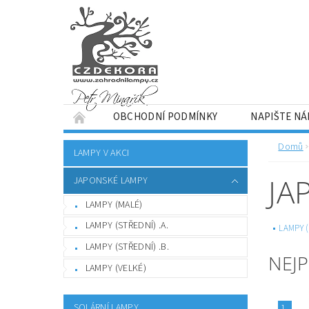
OBCHODNÍ PODMÍNKY
NAPIŠTE N
Domů
LAMPY V AKCI
JA
JAPONSKÉ LAMPY
LAMPY (MALÉ)
LAMPY (STŘEDNÍ) .A.
LAMPY 
LAMPY (STŘEDNÍ) .B.
NEJ
LAMPY (VELKÉ)
SOLÁRNÍ LAMPY
1.