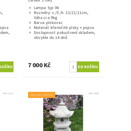
Záruka: 2 roky
Lampa: typ 06
m,
Rozměry: v./š./h. 32/21/21cm,
Váha cca 9kg
Barva: pískovec
ojiva
Materiál: křemičité písky + pojiva
adem,
Dostupnost: pokud není skladem,
obvykle do 14 dnů
7 000 Kč
Kód:
0112
Kód:
0019
Doprava zdarma