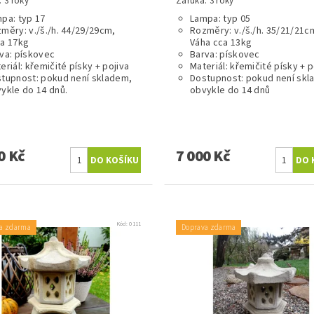
 3 roky
Záruka: 3 roky
pa: typ 17
Lampa: typ 05
měry: v./š./h. 44/29/29cm,
Rozměry: v./š./h. 35/21/21c
a 17kg
Váha cca 13kg
va: pískovec
Barva: pískovec
eriál: křemičité písky + pojiva
Materiál: křemičité písky + p
tupnost: pokud není skladem,
Dostupnost: pokud není skl
ykle do 14 dnů.
obvykle do 14 dnů
0 Kč
7 000 Kč
Kód:
0111
a zdarma
Doprava zdarma