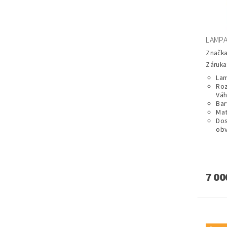
LAMPA
Značk
Záruka:
Lam
Roz
Váh
Bar
Mat
Dos
obv
7 00