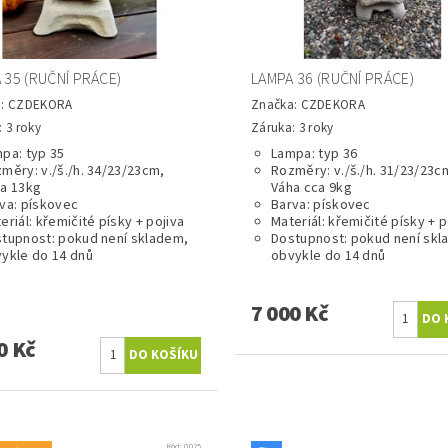
 35 (RUČNÍ PRÁCE)
LAMPA 36 (RUČNÍ PRÁCE)
a:
CZDEKORA
Značka:
CZDEKORA
 3 roky
Záruka: 3 roky
pa: typ 35
Lampa: typ 36
měry: v./š./h. 34/23/23cm,
Rozměry: v./š./h. 31/23/23c
a 13kg
Váha cca 9kg
va: pískovec
Barva: pískovec
eriál: křemičité písky + pojiva
Materiál: křemičité písky + p
tupnost: pokud není skladem,
Dostupnost: pokud není skl
ykle do 14 dnů
obvykle do 14 dnů
7 000 Kč
0 Kč
Kód:
0025