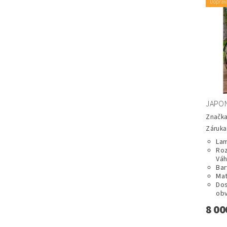
Doprav
JAPON
Značk
Záruka:
Lam
Roz
Váh
Bar
Mat
Dos
obv
8 00