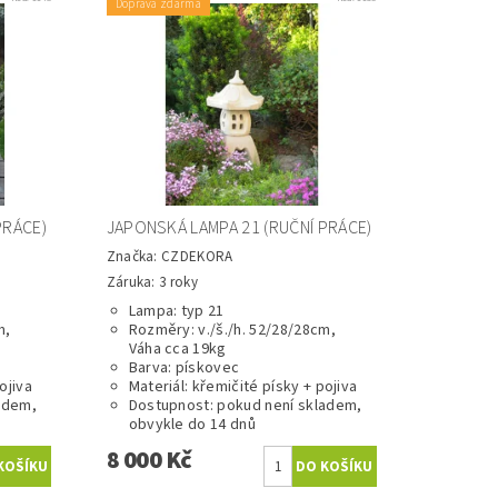
Doprava zdarma
PRÁCE)
JAPONSKÁ LAMPA 21 (RUČNÍ PRÁCE)
Značka:
CZDEKORA
Záruka: 3 roky
Lampa: typ 21
m,
Rozměry: v./š./h. 52/28/28cm,
Váha cca 19kg
Barva: pískovec
ojiva
Materiál: křemičité písky + pojiva
adem,
Dostupnost: pokud není skladem,
obvykle do 14 dnů
8 000 Kč