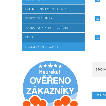
BATERIE + NÁHRADNÍ SOLÁRY
ELEKTRICKÉ LAMPY
2.
ZAHRADNÍ DEKORACE ZVÍŘATA
PÍTKA
3.
DEZINFEKČNÍ STOJANY
2500
K
NEJLEV