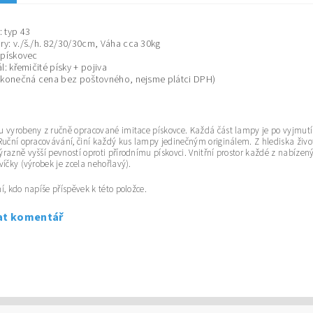
 typ 43
y: v./š./h. 82/30/30cm, Váha cca 30kg
 pískovec
l: křemičité písky + pojiva
(konečná cena bez poštovného, nejsme plátci DPH)
 vyrobeny z ručně opracované imitace pískovce. Každá část lampy je po vyjmutí z
Ruční opracovávání, činí každý kus lampy jedinečným originálem. Z hlediska živo
razně vyšší pevností oproti přírodnímu pískovci. Vnitřní prostor každé z nabíz
víčky (výrobek je zcela nehořlavý).
í, kdo napíše příspěvek k této položce.
at komentář