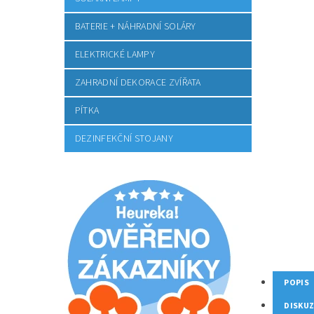
BATERIE + NÁHRADNÍ SOLÁRY
ELEKTRICKÉ LAMPY
ZAHRADNÍ DEKORACE ZVÍŘATA
PÍTKA
DEZINFEKČNÍ STOJANY
POPIS
DISKU