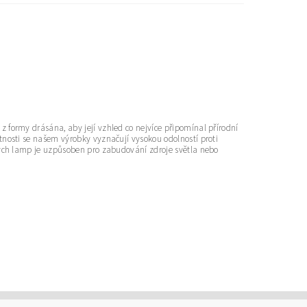
 formy drásána, aby její vzhled co nejvíce připomínal přírodní
tnosti se našem výrobky vyznačují vysokou odolností proti
ených lamp je uzpůsoben pro zabudování zdroje světla nebo