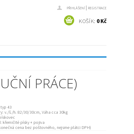
|
PŘIHLÁŠENÍ
REGISTRACE
KOŠÍK:
0 Kč
UČNÍ PRÁCE)
 typ 43
: v./š./h. 82/30/30cm, Váha cca 30kg
pískovec
l: křemičité písky + pojiva
(konečná cena bez poštovného, nejsme plátci DPH)