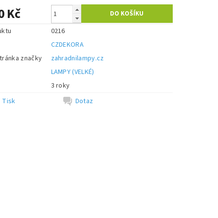
0 Kč
uktu
0216
CZDEKORA
tránka značky
zahradnilampy.cz
e
LAMPY (VELKÉ)
3 roky
Tisk
Dotaz