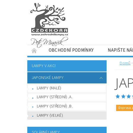
OBCHODNÍ PODMÍNKY
NAPIŠTE N
Domů
LAMPY V AKCI
JA
JAPONSKÉ LAMPY
LAMPY (MALÉ)
LAMPY (STŘEDNÍ) .A.
LAMPY (STŘEDNÍ) .B.
Doprava 
LAMPY (VELKÉ)
SOLÁRNÍ LAMPY