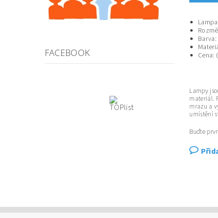
Lampa:
Rozměr
Barva:
Materiá
FACEBOOK
Cena: 
Lampy jsou
materiál. 
mrazu a vý
umístění s
Buďte prvn
Přid