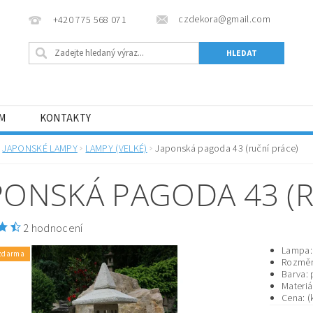
czdekora@gmail.com
+420 775 568 071
ÁM
KONTAKTY
JAPONSKÉ LAMPY
LAMPY (VELKÉ)
Japonská pagoda 43 (ruční práce)
PONSKÁ PAGODA 43 (R
2 hodnocení
Lampa:
zdarma
Rozměry
Barva: 
Materiá
Cena: 